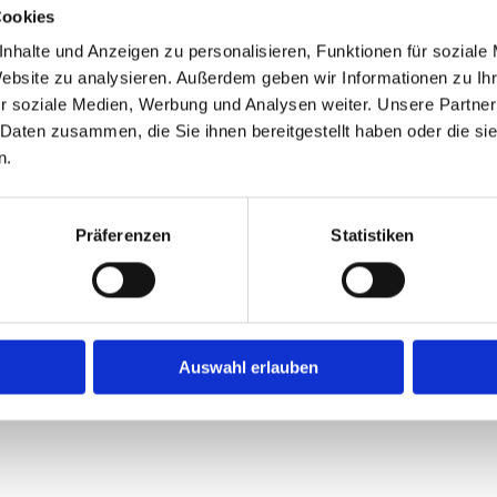
Cookies
Ich habe die Datenschutzer
einer elektronischen Speicher
nhalte und Anzeigen zu personalisieren, Funktionen für soziale
Daten zur Beantwortung meiner
Website zu analysieren. Außerdem geben wir Informationen zu I
08:00 - 11:00
r soziale Medien, Werbung und Analysen weiter. Unsere Partner
08:00 - 12:00
 Daten zusammen, die Sie ihnen bereitgestellt haben oder die s
14:00 - 18:00
n.
14:00 - 18:00
08:00 - 13:00
Präferenzen
Statistiken
Auswahl erlauben