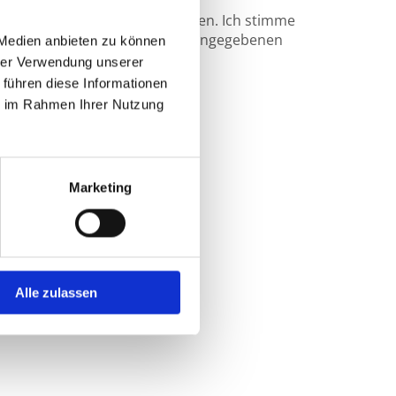
klärung zur Kenntnis genommen. Ich stimme
ung und Verarbeitung meiner eingegebenen
 Medien anbieten zu können
 Anfrage zu. *
hrer Verwendung unserer
 führen diese Informationen
ie im Rahmen Ihrer Nutzung
Marketing
Alle zulassen