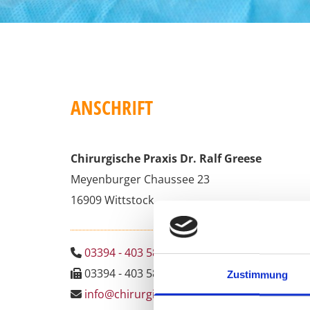
ANSCHRIFT
Chir­ur­gi­sche Pra­xis Dr. Ralf Gree­se
Mey­en­bur­ger Chaus­see 23
16909 Witt­s­tock
03394 - 403 580

03394 - 403 581

Zustimmung
info@​chirurgie-​dr-​greese.​de
