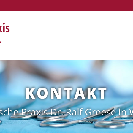
xis
e
KONTAKT
sche Praxis Dr. Ralf Greese in 