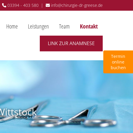
03394 - 403 580
|
info@chirurgie-dr-greese.de


Home
Leistungen
Team
Kontakt
LINK ZUR ANAMNESE
Termin
online
buchen
Wittstock