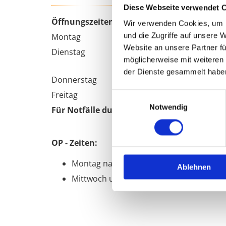
Diese Webseite verwendet 
Öffnungszeiten
Wir verwenden Cookies, um I
und die Zugriffe auf unsere 
Montag
Website an unsere Partner fü
Dienstag
möglicherweise mit weiteren
der Dienste gesammelt habe
Donnerstag
Freitag
Einwilligungsauswahl
Notwendig
Für Notfälle durchgehend 8 - 18 Uhr
OP - Zeiten:
Montag nachmittag
Ablehnen
Mittwoch und Donnerstag vormittag