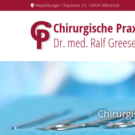
Zum Inhalt springen
Meyenburger Chaussee 23, 16909 Wittstock

Chirurgische Pra
Dr. med. Ralf Grees
Chirurgi