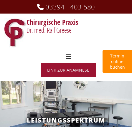
Zum Inhalt springen
03394 - 403 580

Chirurgische Praxis
Dr. med. Ralf Greese
Termin
online
buchen
LINK ZUR ANAMNESE
LEISTUNGSSPEKTRUM